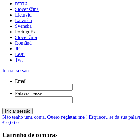
עברית
Slovenščina
Lietuvių
Latviešu
Svenska
Português
Slovenčina
Română
JP
Eesti
Twi
Iniciar sessão
Email
Palavra-passe
Iniciar sessão
Não tenho uma conta. Quero
registar-me
!
Esqueceu-se da sua palav
€ 0,00
0
Carrinho de compras