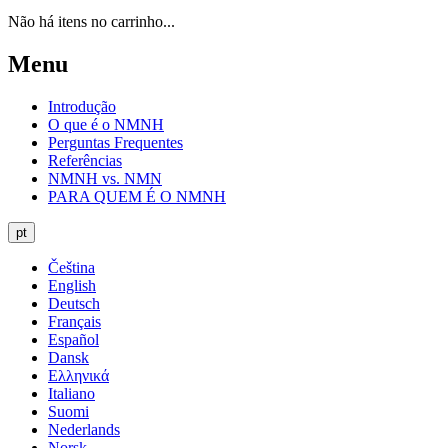
Não há itens no carrinho...
Menu
Introdução
O que é o NMNH
Perguntas Frequentes
Referências
NMNH vs. NMN
PARA QUEM É O NMNH
pt
Čeština
English
Deutsch
Français
Español
Dansk
Ελληνικά
Italiano
Suomi
Nederlands
Norsk