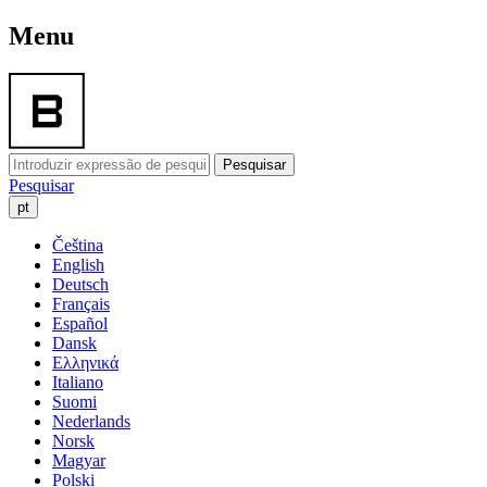
Menu
Pesquisar
Pesquisar
pt
Čeština
English
Deutsch
Français
Español
Dansk
Ελληνικά
Italiano
Suomi
Nederlands
Norsk
Magyar
Polski