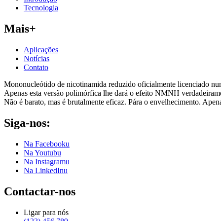
Tecnologia
Mais+
Aplicações
Notícias
Contato
Mononucleótido de nicotinamida reduzido oficialmente licenciado nu
Apenas esta versão polimórfica lhe dará o efeito NMNH verdadeirament
Não é barato, mas é brutalmente eficaz. Pára o envelhecimento. Ap
Siga-nos:
Na Facebooku
Na Youtubu
Na Instagramu
Na LinkedInu
Contactar-nos
Ligar para nós