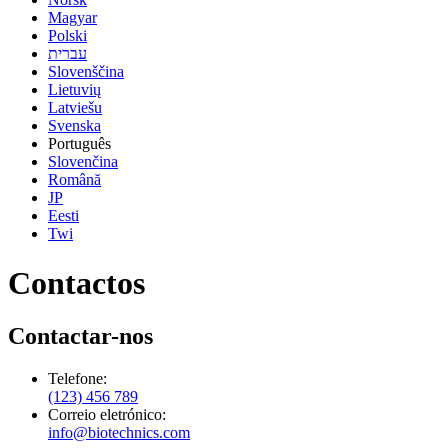
Magyar
Polski
עברית
Slovenščina
Lietuvių
Latviešu
Svenska
Português
Slovenčina
Română
JP
Eesti
Twi
Contactos
Contactar-nos
Telefone:
(123) 456 789
Correio eletrónico:
info@biotechnics.com